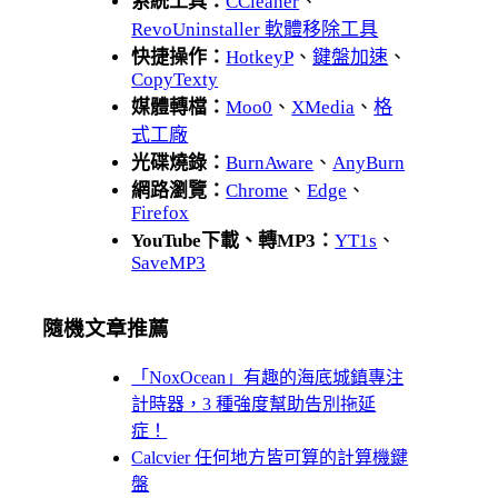
系統工具：
CCleaner
、
RevoUninstaller 軟體移除工具
快捷操作：
HotkeyP
、
鍵盤加速
、
CopyTexty
媒體轉檔：
Moo0
、
XMedia
、
格
式工廠
光碟燒錄：
BurnAware
、
AnyBurn
網路瀏覽：
Chrome
、
Edge
、
Firefox
YouTube下載、轉MP3：
YT1s
、
SaveMP3
隨機文章推薦
「NoxOcean」有趣的海底城鎮專注
計時器，3 種強度幫助告別拖延
症！
Calcvier 任何地方皆可算的計算機鍵
盤