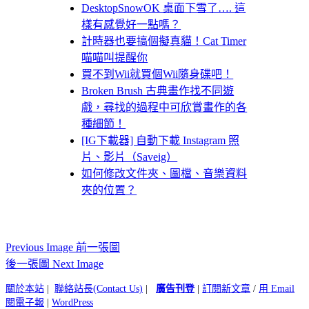
DesktopSnowOK 桌面下雪了…. 這
樣有感覺好一點嗎？
計時器也要搞個擬真貓！Cat Timer
喵喵叫提醒你
買不到Wii就買個Wii隨身碟吧！
Broken Brush 古典畫作找不同遊
戲，尋找的過程中可欣賞畫作的各
種細節！
[IG下載器] 自動下載 Instagram 照
片、影片（Saveig）
如何修改文件夾、圖檔、音樂資料
夾的位置？
Previous Image 前一張圖
後一張圖 Next Image
關於本站
|
聯絡站長(Contact Us)
|
廣告刊登
|
訂閱新文章
/
用 Email
閱電子報
|
WordPress