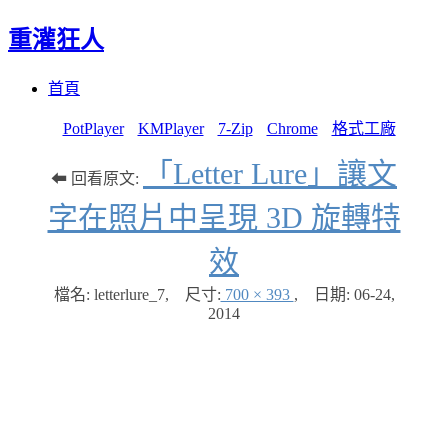
重灌狂人
Menu
Skip
首頁
to
content
PotPlayer
KMPlayer
7-Zip
Chrome
格式工廠
「Letter Lure」讓文
⬅ 回看原文:
字在照片中呈現 3D 旋轉特
效
檔名: letterlure_7
,
尺寸:
700 × 393
,
日期:
06-24,
2014