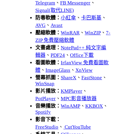
Telegram
、
FB Messenger
、
Signal(取代LINE)
防毒軟體：
小紅傘
、
卡巴斯基
、
AVG
、
Avast
壓縮軟體：
WinRAR
、
WinZIP
、
7-
ZIP 免費壓縮軟體
文書處理：
NotePad++ 純文字編
輯器
、
PDF24
、
Office下載
看圖軟體：
IrfanView 免費看圖軟
體
、
ImageGlass
、
XnView
螢幕抓圖：
ShareX
、
FastStone
、
WinSnap
影片播放：
KMPlayer
、
PotPlayer
、
MPC影音播放器
音樂播放：
WinAMP
、
KKBOX
、
Spotify
影音下載：
FreeStudio
、
CutYouTube