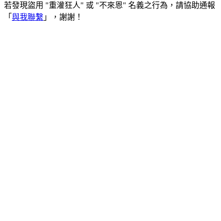
若發現盜用 "重灌狂人" 或 "不來恩" 名義之行為，請協助通報
「
與我聯繫
」，謝謝！