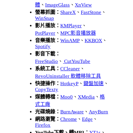
體
、
ImageGlass
、
XnView
螢幕抓圖：
ShareX
、
FastStone
、
WinSnap
影片播放：
KMPlayer
、
PotPlayer
、
MPC影音播放器
音樂播放：
WinAMP
、
KKBOX
、
Spotify
影音下載：
FreeStudio
、
CutYouTube
系統工具：
CCleaner
、
RevoUninstaller 軟體移除工具
快捷操作：
HotkeyP
、
鍵盤加速
、
CopyTexty
媒體轉檔：
Moo0
、
XMedia
、
格
式工廠
光碟燒錄：
BurnAware
、
AnyBurn
網路瀏覽：
Chrome
、
Edge
、
Firefox
YouTube下載、轉MP3：
YT1s
、