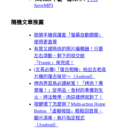
SaveMP3
隨機文章推薦
掀開手機保護套「螢幕自動開關」
使用更直覺
有質又感時尚的照片編輯器！只要
左右滑動，剩下的就交給
「Framic」來完成！
[文青必備]「復古相機」拍出古老底
片機的復古味兒～（Android）
烤肉界菜鳥必讀秘笈！「烤肉？專
業喔！」從用品、食材的準備到生
火、烤法教學，肉這樣烤就對了！
按鍵壞了怎麼辦？Multi-action Home
Button 「虛擬按鈕」輕鬆回首頁、
顯示清單、執行指定程式
（Android）