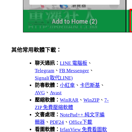
其他常用軟體下載：
聊天通訊：
LINE 電腦板
、
Telegram
、
FB Messenger
、
Signal(取代LINE)
防毒軟體：
小紅傘
、
卡巴斯基
、
AVG
、
Avast
壓縮軟體：
WinRAR
、
WinZIP
、
7-
ZIP 免費壓縮軟體
文書處理：
NotePad++ 純文字編
輯器
、
PDF24
、
Office下載
看圖軟體：
IrfanView 免費看圖軟