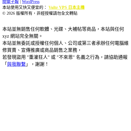
閱電子報
|
WordPress
本站使用又快又便宜的：
Vultr VPS 日本主機
© 2026 版權所有，非經授權請勿全文轉貼
本站並無銷售任何軟體、光碟、大補帖等商品，本站與任何
xyz 網站完全無關。
本站並無委託或授權任何個人、公司或第三者承辦任何電腦維
修買賣、宣傳推廣或商品銷售之業務，
若發現盜用 "重灌狂人" 或 "不來恩" 名義之行為，請協助通報
「
與我聯繫
」，謝謝！