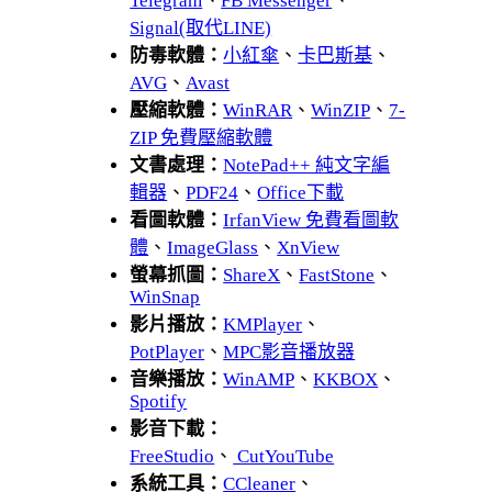
Telegram
、
FB Messenger
、
Signal(取代LINE)
防毒軟體：
小紅傘
、
卡巴斯基
、
AVG
、
Avast
壓縮軟體：
WinRAR
、
WinZIP
、
7-
ZIP 免費壓縮軟體
文書處理：
NotePad++ 純文字編
輯器
、
PDF24
、
Office下載
看圖軟體：
IrfanView 免費看圖軟
體
、
ImageGlass
、
XnView
螢幕抓圖：
ShareX
、
FastStone
、
WinSnap
影片播放：
KMPlayer
、
PotPlayer
、
MPC影音播放器
音樂播放：
WinAMP
、
KKBOX
、
Spotify
影音下載：
FreeStudio
、
CutYouTube
系統工具：
CCleaner
、