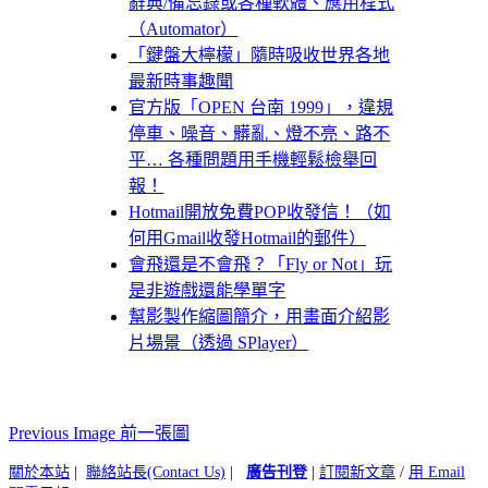
辭典/備忘錄或各種軟體、應用程式
（Automator）
「鍵盤大檸檬」隨時吸收世界各地
最新時事趣聞
官方版「OPEN 台南 1999」，違規
停車、噪音、髒亂、燈不亮、路不
平… 各種問題用手機輕鬆檢舉回
報！
Hotmail開放免費POP收發信！（如
何用Gmail收發Hotmail的郵件）
會飛還是不會飛？「Fly or Not」玩
是非遊戲還能學單字
幫影製作縮圖簡介，用畫面介紹影
片場景（透過 SPlayer）
Previous Image 前一張圖
關於本站
|
聯絡站長(Contact Us)
|
廣告刊登
|
訂閱新文章
/
用 Email