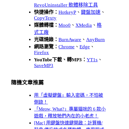
RevoUninstaller 軟體移除工具
快捷操作：
HotkeyP
、
鍵盤加速
、
CopyTexty
媒體轉檔：
Moo0
、
XMedia
、
格
式工廠
光碟燒錄：
BurnAware
、
AnyBurn
網路瀏覽：
Chrome
、
Edge
、
Firefox
YouTube下載、轉MP3：
YT1s
、
SaveMP3
隨機文章推薦
用「虛擬鍵盤」輸入密碼，不怕被
側錄！
「Meow, What?」專屬貓咪的 6 款小
遊戲，釋放牠們內在的小老虎！
[Mac] 用鍵盤快速鍵開啟：計算機/