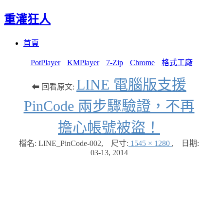
重灌狂人
Menu
Skip
首頁
to
content
PotPlayer
KMPlayer
7-Zip
Chrome
格式工廠
LINE 電腦版支援
⬅ 回看原文:
PinCode 兩步驟驗證，不再
擔心帳號被盜！
檔名: LINE_PinCode-002
,
尺寸:
1545 × 1280
,
日期:
03-13, 2014