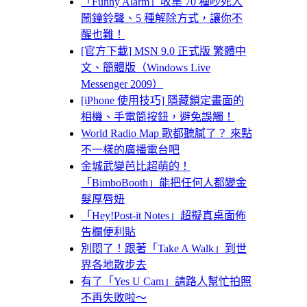
「Funny Alarm」收集 70 種吵死人
鬧鐘鈴聲、5 種解除方式，讓你不
醒也難！
[官方下載] MSN 9.0 正式版 繁體中
文、簡體版（Windows Live
Messenger 2009）
[iPhone 使用技巧] 隱藏鎖定畫面的
相機、手電筒按鈕，避免誤觸！
World Radio Map 歌都聽膩了？ 來點
不一樣的廣播電台吧
金城武變芭比超萌的！
「BimboBooth」能把任何人都變金
髮厚唇妞
「Hey!Post-it Notes」超擬真桌面佈
告欄便利貼
別悶了！跟著「Take A Walk」到世
界各地散步去
有了「Yes U Cam」請路人幫忙拍照
不再失敗啦～