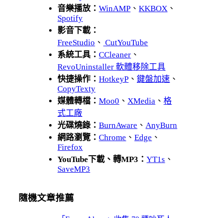
音樂播放：
WinAMP
、
KKBOX
、
Spotify
影音下載：
FreeStudio
、
CutYouTube
系統工具：
CCleaner
、
RevoUninstaller 軟體移除工具
快捷操作：
HotkeyP
、
鍵盤加速
、
CopyTexty
媒體轉檔：
Moo0
、
XMedia
、
格
式工廠
光碟燒錄：
BurnAware
、
AnyBurn
網路瀏覽：
Chrome
、
Edge
、
Firefox
YouTube下載、轉MP3：
YT1s
、
SaveMP3
隨機文章推薦