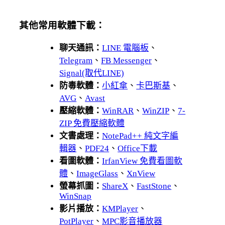
其他常用軟體下載：
聊天通訊：
LINE 電腦板
、
Telegram
、
FB Messenger
、
Signal(取代LINE)
防毒軟體：
小紅傘
、
卡巴斯基
、
AVG
、
Avast
壓縮軟體：
WinRAR
、
WinZIP
、
7-
ZIP 免費壓縮軟體
文書處理：
NotePad++ 純文字編
輯器
、
PDF24
、
Office下載
看圖軟體：
IrfanView 免費看圖軟
體
、
ImageGlass
、
XnView
螢幕抓圖：
ShareX
、
FastStone
、
WinSnap
影片播放：
KMPlayer
、
PotPlayer
、
MPC影音播放器