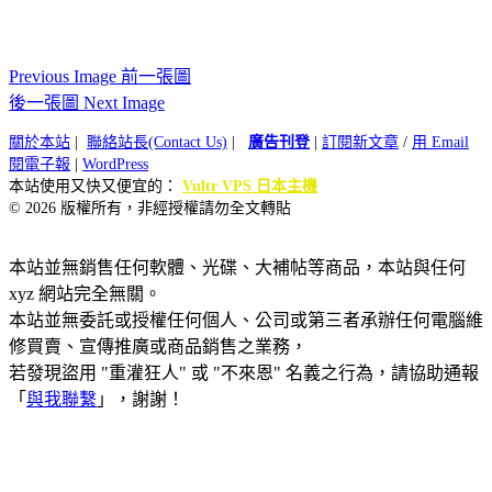
Previous Image 前一張圖
後一張圖 Next Image
關於本站
|
聯絡站長(Contact Us)
|
廣告刊登
|
訂閱新文章
/
用 Email
閱電子報
|
WordPress
本站使用又快又便宜的：
Vultr VPS 日本主機
© 2026 版權所有，非經授權請勿全文轉貼
本站並無銷售任何軟體、光碟、大補帖等商品，本站與任何
xyz 網站完全無關。
本站並無委託或授權任何個人、公司或第三者承辦任何電腦維
修買賣、宣傳推廣或商品銷售之業務，
若發現盜用 "重灌狂人" 或 "不來恩" 名義之行為，請協助通報
「
與我聯繫
」，謝謝！