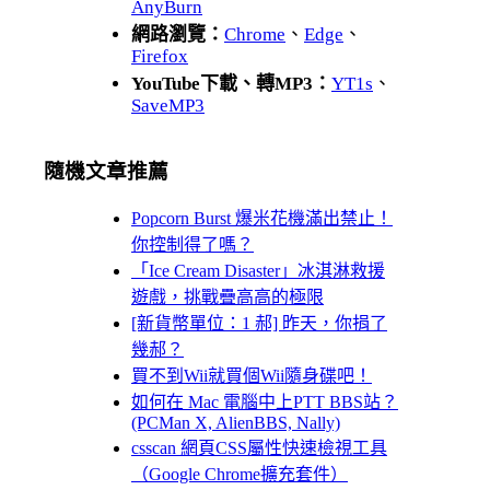
AnyBurn
網路瀏覽：
Chrome
、
Edge
、
Firefox
YouTube下載、轉MP3：
YT1s
、
SaveMP3
隨機文章推薦
Popcorn Burst 爆米花機滿出禁止！
你控制得了嗎？
「Ice Cream Disaster」冰淇淋救援
遊戲，挑戰疊高高的極限
[新貨幣單位：1 郝] 昨天，你捐了
幾郝？
買不到Wii就買個Wii隨身碟吧！
如何在 Mac 電腦中上PTT BBS站？
(PCMan X, AlienBBS, Nally)
csscan 網頁CSS屬性快速檢視工具
（Google Chrome擴充套件）