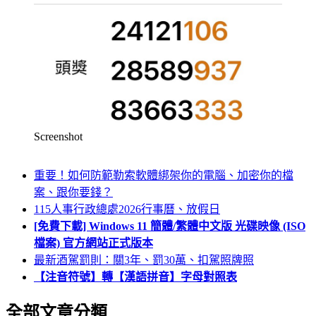
Screenshot
重要！如何防範勒索軟體綁架你的電腦、加密你的檔
案、跟你要錢？
115人事行政總處2026行事曆、放假日
[免費下載] Windows 11 簡體/繁體中文版 光碟映像 (ISO
檔案) 官方網站正式版本
最新酒駕罰則：關3年、罰30萬、扣駕照牌照
【注音符號】轉【漢語拼音】字母對照表
全部文章分類