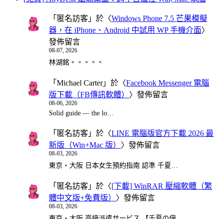
「
匿名訪客
」於〈
Windows Phone 7.5 芒果模擬
器，在 iPhone、Android 中試用 WP 手機介面
〉
發佈留言
08-07, 2026
林湖銘。。。。。
「
Michael Carter
」於〈
Facebook Messenger 電腦
版下載（FB傳訊軟體）
〉發佈留言
08-06, 2026
Solid guide — the lo…
「
匿名訪客
」於〈
LINE 電腦版官方下載 2026 最
新版（Win+Mac 版）
〉發佈留言
08-03, 2026
東京・大阪 日本女生預約指南 認準 千夏…
「
匿名訪客
」於〈
[下載] WinRAR 壓縮軟體（繁
體中文版+免費版）
〉發佈留言
08-03, 2026
東京・大阪 高級派遣サービス 【千夏の伊…