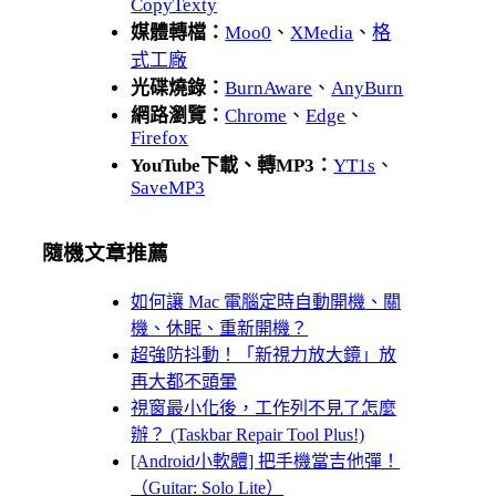
CopyTexty
媒體轉檔：
Moo0
、
XMedia
、
格
式工廠
光碟燒錄：
BurnAware
、
AnyBurn
網路瀏覽：
Chrome
、
Edge
、
Firefox
YouTube下載、轉MP3：
YT1s
、
SaveMP3
隨機文章推薦
如何讓 Mac 電腦定時自動開機、關
機、休眠、重新開機？
超強防抖動！「新視力放大鏡」放
再大都不頭暈
視窗最小化後，工作列不見了怎麼
辦？ (Taskbar Repair Tool Plus!)
[Android小軟體] 把手機當吉他彈！
（Guitar: Solo Lite）