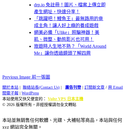
drp.io 免註冊！圖片、檔案上傳立即
產生網址，快速分享！
「跳躍吧！鯉魚王」最無路用的竟
成主角！讓人好上癮的養成遊戲
網美必備「Ulike」照騙神器！美
肌、微整、動態影片也可用！
旅遊時人生地不熟？「World Around
Me」讓你透過鏡頭了解四周
Previous Image 前一張圖
關於本站
|
聯絡站長(Contact Us)
|
廣告刊登
|
訂閱新文章
/
用 Email
閱電子報
|
WordPress
本站使用又快又便宜的：
Vultr VPS 日本主機
© 2026 版權所有，非經授權請勿全文轉貼
本站並無銷售任何軟體、光碟、大補帖等商品，本站與任何
xyz 網站完全無關。