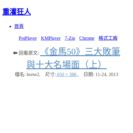
重灌狂人
Menu
Skip
首頁
to
content
PotPlayer
KMPlayer
7-Zip
Chrome
格式工廠
《金馬50》三大敗筆
⬅ 回看原文:
與十大名場面（上）
檔名: horse2
,
尺寸:
650 × 388
,
日期:
11-24, 2013