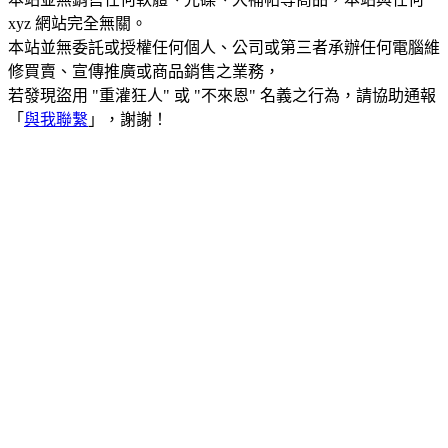
xyz 網站完全無關。
本站並無委託或授權任何個人、公司或第三者承辦任何電腦維
修買賣、宣傳推廣或商品銷售之業務，
若發現盜用 "重灌狂人" 或 "不來恩" 名義之行為，請協助通報
「
與我聯繫
」，謝謝！