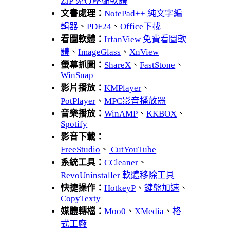
ZIP 免費壓縮軟體
文書處理：
NotePad++ 純文字編
輯器
、
PDF24
、
Office下載
看圖軟體：
IrfanView 免費看圖軟
體
、
ImageGlass
、
XnView
螢幕抓圖：
ShareX
、
FastStone
、
WinSnap
影片播放：
KMPlayer
、
PotPlayer
、
MPC影音播放器
音樂播放：
WinAMP
、
KKBOX
、
Spotify
影音下載：
FreeStudio
、
CutYouTube
系統工具：
CCleaner
、
RevoUninstaller 軟體移除工具
快捷操作：
HotkeyP
、
鍵盤加速
、
CopyTexty
媒體轉檔：
Moo0
、
XMedia
、
格
式工廠