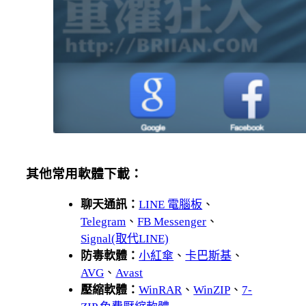
其他常用軟體下載：
聊天通訊：
LINE 電腦板
、
Telegram
、
FB Messenger
、
Signal(取代LINE)
防毒軟體：
小紅傘
、
卡巴斯基
、
AVG
、
Avast
壓縮軟體：
WinRAR
、
WinZIP
、
7-