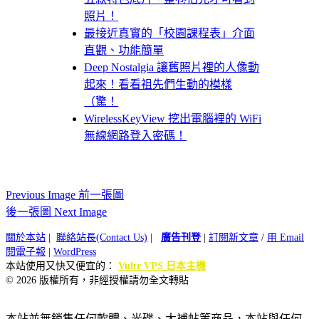
照片！
最接近真實的「校園課程表」介面
直觀、功能簡單
Deep Nostalgia 讓舊照片裡的人像動
起來！看看祖先們生動的模樣
（驚！
WirelessKeyView 挖出電腦裡的 WiFi
無線網路登入密碼！
Previous Image 前一張圖
後一張圖 Next Image
關於本站
|
聯絡站長(Contact Us)
|
廣告刊登
|
訂閱新文章
/
用 Email
閱電子報
|
WordPress
本站使用又快又便宜的：
Vultr VPS 日本主機
© 2026 版權所有，非經授權請勿全文轉貼
本站並無銷售任何軟體、光碟、大補帖等商品，本站與任何