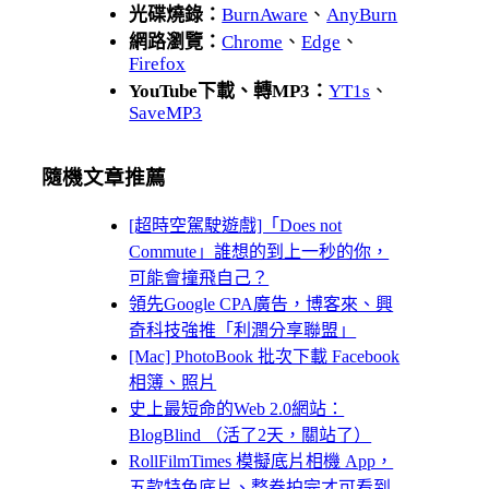
光碟燒錄：
BurnAware
、
AnyBurn
網路瀏覽：
Chrome
、
Edge
、
Firefox
YouTube下載、轉MP3：
YT1s
、
SaveMP3
隨機文章推薦
[超時空駕駛遊戲]「Does not
Commute」誰想的到上一秒的你，
可能會撞飛自己？
領先Google CPA廣告，博客來、興
奇科技強推「利潤分享聯盟」
[Mac] PhotoBook 批次下載 Facebook
相簿、照片
史上最短命的Web 2.0網站：
BlogBlind （活了2天，關站了）
RollFilmTimes 模擬底片相機 App，
五款特色底片、整卷拍完才可看到