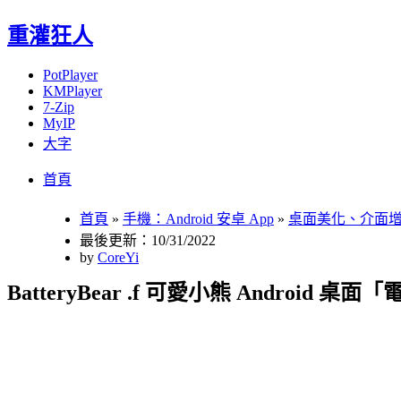
重灌狂人
PotPlayer
KMPlayer
7-Zip
MyIP
大字
Menu
Skip
首頁
to
content
首頁
»
手機：Android 安卓 App
»
桌面美化、介面
最後更新：10/31/2022
by
CoreYi
BatteryBear .f 可愛小熊 Android 