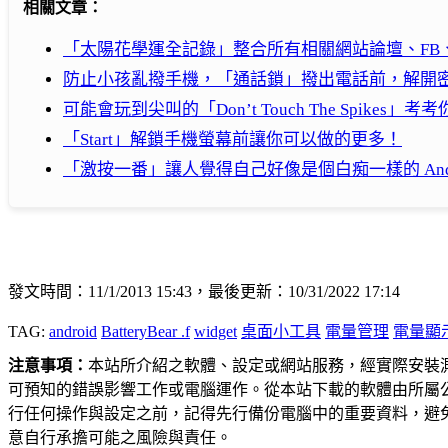
相關文章：
「太陽花學運全記錄」整合所有相關網站論壇、FB、
防止小孩亂撥手機，「通話鎖」撥出電話前，解開
可能會玩到尖叫的「Don’t Touch The Spikes」
「Start」解鎖手機螢幕前讓你可以做的更多！
「激按一番」讓人覺得自己好像是個白痴一樣的 Andr
發文時間：11/1/2013 15:43，最後更新：10/31/2022 17:14
TAG:
android
BatteryBear .f
widget
桌面小工具
電量管理
電量顯
注意事項：
本站所介紹之軟體、設定或網站服務，經實際安裝
可預知的錯誤影響工作或電腦運作。從本站下載的軟體由所屬
行任何操作與設定之前，記得先行備份電腦中的重要資料，避
意自行承擔可能之風險與責任。