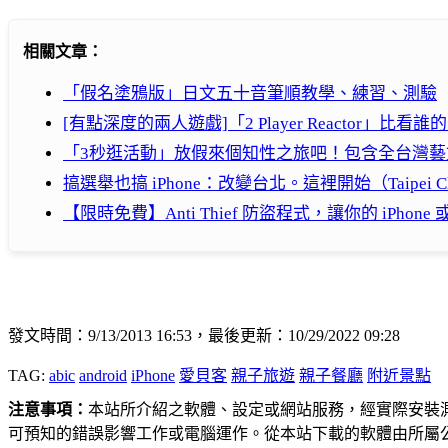
相關文章：
「假名塗鴉版」日文五十音筆順教學、練習、測驗
[有點深度的兩人遊戲]「2 Player Reactor」比看
「3秒逛活動」放假來個知性之旅吧！包含全台灣
搞選舉也搞 iPhone：改變台北。這裡開始（Taipei Cha
【限時免費】Anti Thief 防盜程式，讓你的 iPhone 
發文時間：9/13/2013 16:53，最後更新：10/29/2022 09:28
TAG:
abic
android
iPhone
愛貝客
親子旅遊
親子餐廳
附近景點
注意事項：
本站所介紹之軟體、設定或網站服務，經實際安裝
可預知的錯誤影響工作或電腦運作。從本站下載的軟體由所屬