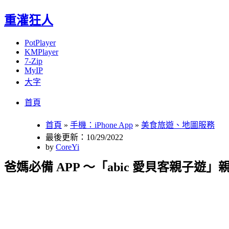
重灌狂人
PotPlayer
KMPlayer
7-Zip
MyIP
大字
Menu
Skip
首頁
to
content
首頁
»
手機：iPhone App
»
美食旅遊、地圖服務
最後更新：10/29/2022
by
CoreYi
爸媽必備 APP ～「abic 愛貝客親子遊」親